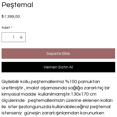
Peştemal
Fiyat
₺1.399,00
Adet
*
Sepete Ekle
Hemen Satın Al
Giyilebilir kollu peştemallerimiz %100 pamuktan
üretilmiştir , imalat aşamasında sağlığa zararlı hiç bir
kimyasal madde kullanılmamıştır.130x170 cm
ölçülerinde peştemallerimizin üzerine eklenen kolları
ile ister şezlongunuzda kullanabileceğiniz peştemal
isterseniz güneşin zararlı ışınlarından korunurken