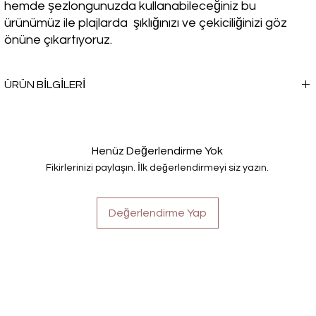
hemde şezlongunuzda kullanabileceğiniz bu
ürünümüz ile plajlarda şıklığınızı ve çekiciliğinizi göz
önüne çıkartıyoruz.
ÜRÜN BİLGİLERİ
Plajda veya havuzda şıklığına önem veren kadınların tercihi olan
PAREO, vücudu saran parçalardan sıkılanlar için ideal bir
seçenektir.
Henüz Değerlendirme Yok
Fikirlerinizi paylaşın. İlk değerlendirmeyi siz yazın.
Değerlendirme Yap