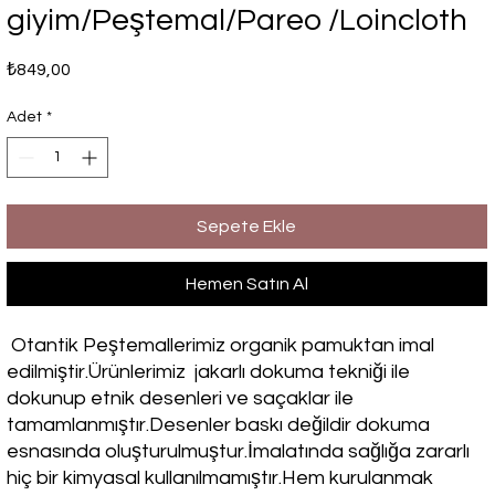
giyim/Peştemal/Pareo /Loincloth
Fiyat
₺849,00
Adet
*
Sepete Ekle
Hemen Satın Al
Otantik Peştemallerimiz organik pamuktan imal
edilmiştir.Ürünlerimiz jakarlı dokuma tekniği ile
dokunup etnik desenleri ve saçaklar ile
tamamlanmıştır.Desenler baskı değildir dokuma
esnasında oluşturulmuştur.İmalatında sağlığa zararlı
hiç bir kimyasal kullanılmamıştır.Hem kurulanmak