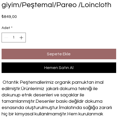
giyim/Peştemal/Pareo /Loincloth
Fiyat
₺849,00
Adet
*
Sepete Ekle
Hemen Satın Al
Otantik Peştemallerimiz organik pamuktan imal
edilmiştir.Ürünlerimiz jakarlı dokuma tekniği ile
dokunup etnik desenleri ve saçaklar ile
tamamlanmıştır.Desenler baskı değildir dokuma
esnasında oluşturulmuştur.İmalatında sağlığa zararlı
hiç bir kimyasal kullanılmamıştır.Hem kurulanmak