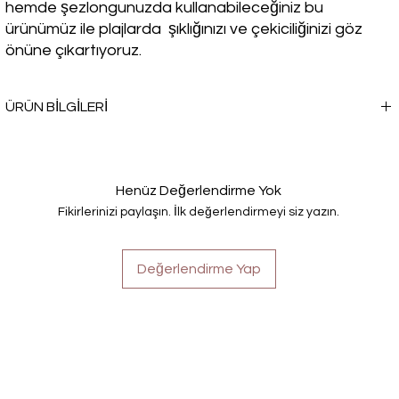
hemde şezlongunuzda kullanabileceğiniz bu
ürünümüz ile plajlarda şıklığınızı ve çekiciliğinizi göz
önüne çıkartıyoruz.
ÜRÜN BİLGİLERİ
Plajda veya havuzda şıklığına önem veren kadınların tercihi olan
PAREO, vücudu saran parçalardan sıkılanlar için ideal bir
seçenektir.
Henüz Değerlendirme Yok
Fikirlerinizi paylaşın. İlk değerlendirmeyi siz yazın.
Değerlendirme Yap