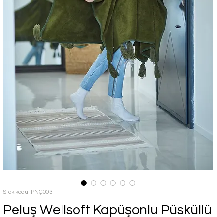
Stok kodu: PNÇ003
Peluş Wellsoft Kapüşonlu Püsküllü