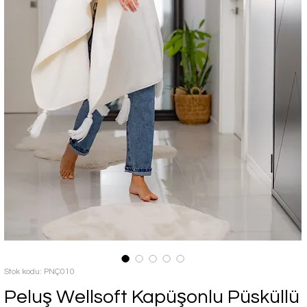
Stok kodu: PNÇ010
Peluş Wellsoft Kapüşonlu Püsküllü