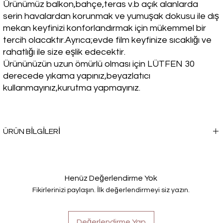
Ürünümüz balkon,bahçe,teras v.b açık alanlarda
serin havalardan korunmak ve yumuşak dokusu ile dış
mekan keyfinizi konforlandırmak için mükemmel bir
tercih olacaktır.Ayrıca;evde film keyfinize sıcaklığı ve
rahatlığı ile size eşlik edecektir.
Ürününüzün uzun ömürlü olması için LÜTFEN 30
derecede yıkama yapınız,beyazlatıcı
kullanmayınız,kurutma yapmayınız.
ÜRÜN BİLGİLERİ
Kışın soğuk havalarda sıcacık bir seçim yapmak istemez misin? TV
Battaniyesi, seni sadece ısıtmakla kalmayacak, aynı zamanda
rahatlığı ve şıklığı da bir arada sunacak.
Henüz Değerlendirme Yok
Fikirlerinizi paylaşın. İlk değerlendirmeyi siz yazın.
Değerlendirme Yap