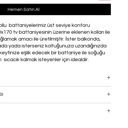
Hemen Satın Al
 kollu battaniyelerimiz üst seviye konforu
x170 tv battaniyesinin üzerine eklenen kolları ile
ağlamak amacı ile üretilmiştir. İster balkonda,
ada yada isterseniz koltuğunuza uzandığınızda
 keyfinize eşlik edecek bir battaniye ile soğuğu
ıcacık kalmak isteyenler için idealdir.
ğü sunan bu ürün, kamp yaparken, veya evde film izlerken
SI
evdiğine hediye ederek ona da sıcacık bir armağan ver!