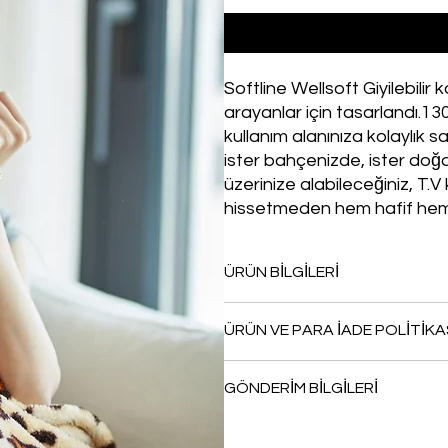
Softline Wellsoft Giyilebilir
arayanlar için tasarlandı.130
kullanım alanınıza kolaylık s
ister bahçenizde, ister doğ
üzerinize alabileceğiniz, T.V
hissetmeden hem hafif hem s
ÜRÜN BİLGİLERİ
Hem rahat hem de hareket özgürlü
ÜRÜN VE PARA İADE POLİTİKA
sana eşlik edecek. Kendine veya s
.
GÖNDERİM BİLGİLERİ
.