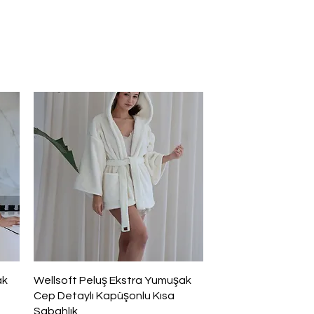
Hızlı Bakış
ak
Wellsoft Peluş Ekstra Yumuşak
Cep Detaylı Kapüşonlu Kısa
Sabahlık