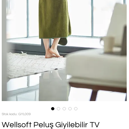
Stok kodu: GYL009
Wellsoft Peluş Giyilebilir TV