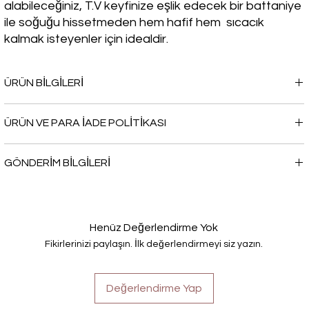
alabileceğiniz, T.V keyfinize eşlik edecek bir battaniye
ile soğuğu hissetmeden hem hafif hem sıcacık
kalmak isteyenler için idealdir.
ÜRÜN BİLGİLERİ
Hem rahat hem de hareket özgürlüğü sunan bu ürün, kamp
ÜRÜN VE PARA İADE POLİTİKASI
yaparken, veya evde film izlerken sana eşlik edecek. Kendine
veya sevdiğine hediye ederek ona da sıcacık bir armağan ver!
.
GÖNDERİM BİLGİLERİ
.
Henüz Değerlendirme Yok
Fikirlerinizi paylaşın. İlk değerlendirmeyi siz yazın.
Değerlendirme Yap