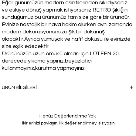
Eğer günümüzün modern esintilerinden sıkıldıysanız
ve eskiye dönüş yapmak istiyorsanız RETRO şıklığını
sunduğumuz bu ürünümüz tam size göre bir üründür.
Evinize nostaljik bir hava hakim olurken aynı zamanda
modern dekorasyonunuza şık bir dokunuş
olacaktır.Ayrıca yumuşak ve hafif dokusu ile evinizde
size eşlik edecektir.
Ürününüzün uzun ömürlü olması için LÜTFEN 30
derecede yıkama yapınız,beyazlatıcı
kullanmayınız,kurutma yapmayınız.
ÜRÜN BİLGİLERİ
Kışın soğuk havalarda sıcacık bir seçim yapmak istemez misin? TV
Battaniyesi, seni sadece ısıtmakla kalmayacak, aynı zamanda
rahatlığı ve şıklığı da bir arada sunacak.
Henüz Değerlendirme Yok
Fikirlerinizi paylaşın. İlk değerlendirmeyi siz yazın.