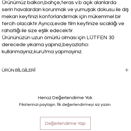
Ürünümüz balkon,bahçe,teras v.b açık alanlarda
serin havalardan korunmak ve yumuşak dokusu ile dış
mekan keyfinizi konforlandırmak için mükemmel bir
tercih olacaktır.Ayrıca;evde film keyfinize sıcaklığı ve
rahatlığı ile size eşlik edecektir.
Ürününüzün uzun ömürlü olması için LÜTFEN 30
derecede yıkama yapınız,beyazlatıcı
kullanmayınız,kurutma yapmayınız.
ÜRÜN BİLGİLERİ
Kışın soğuk havalarda sıcacık bir seçim yapmak istemez misin? TV
Battaniyesi, seni sadece ısıtmakla kalmayacak, aynı zamanda
rahatlığı ve şıklığı da bir arada sunacak.
Henüz Değerlendirme Yok
Fikirlerinizi paylaşın. İlk değerlendirmeyi siz yazın.
Değerlendirme Yap