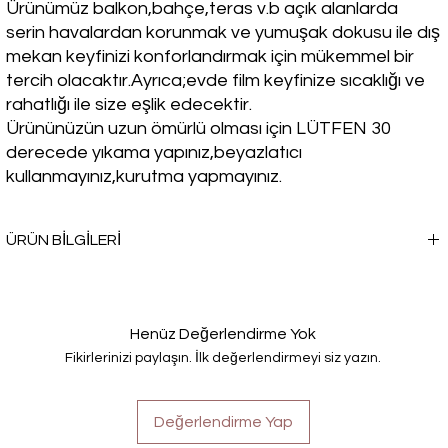
Ürünümüz balkon,bahçe,teras v.b açık alanlarda
serin havalardan korunmak ve yumuşak dokusu ile dış
mekan keyfinizi konforlandırmak için mükemmel bir
tercih olacaktır.Ayrıca;evde film keyfinize sıcaklığı ve
rahatlığı ile size eşlik edecektir.
Ürününüzün uzun ömürlü olması için LÜTFEN 30
derecede yıkama yapınız,beyazlatıcı
kullanmayınız,kurutma yapmayınız.
ÜRÜN BİLGİLERİ
Kışın soğuk havalarda sıcacık bir seçim yapmak istemez misin? TV
Battaniyesi, seni sadece ısıtmakla kalmayacak, aynı zamanda
rahatlığı ve şıklığı da bir arada sunacak.
Henüz Değerlendirme Yok
Fikirlerinizi paylaşın. İlk değerlendirmeyi siz yazın.
Değerlendirme Yap