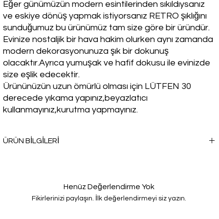
Eğer günümüzün modern esintilerinden sıkıldıysanız
ve eskiye dönüş yapmak istiyorsanız RETRO şıklığını
sunduğumuz bu ürünümüz tam size göre bir üründür.
Evinize nostaljik bir hava hakim olurken aynı zamanda
modern dekorasyonunuza şık bir dokunuş
olacaktır.Ayrıca yumuşak ve hafif dokusu ile evinizde
size eşlik edecektir.
Ürününüzün uzun ömürlü olması için LÜTFEN 30
derecede yıkama yapınız,beyazlatıcı
kullanmayınız,kurutma yapmayınız.
ÜRÜN BİLGİLERİ
Kışın soğuk havalarda sıcacık bir seçim yapmak istemez misin? TV
Battaniyesi, seni sadece ısıtmakla kalmayacak, aynı zamanda
rahatlığı ve şıklığı da bir arada sunacak.
Henüz Değerlendirme Yok
Fikirlerinizi paylaşın. İlk değerlendirmeyi siz yazın.