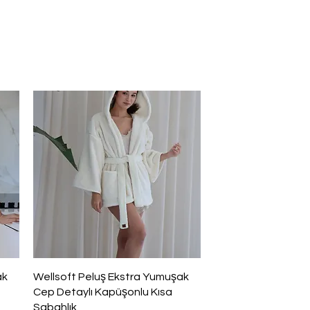
Hızlı Bakış
ak
Wellsoft Peluş Ekstra Yumuşak
Cep Detaylı Kapüşonlu Kısa
Sabahlık