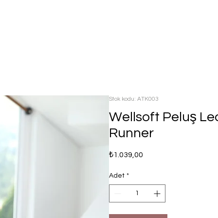
Stok kodu: ATK003
Wellsoft Peluş Le
Runner
Fiyat
₺1.039,00
Adet
*