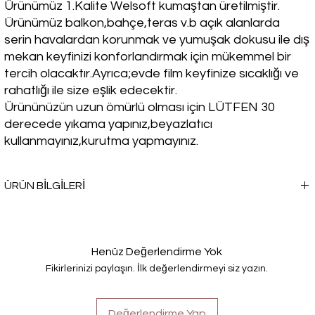
Ürünümüz 1.Kalite Welsoft kumaştan üretilmiştir.
Ürünümüz balkon,bahçe,teras v.b açık alanlarda
serin havalardan korunmak ve yumuşak dokusu ile dış
mekan keyfinizi konforlandırmak için mükemmel bir
tercih olacaktır.Ayrıca;evde film keyfinize sıcaklığı ve
rahatlığı ile size eşlik edecektir.
Ürününüzün uzun ömürlü olması için LÜTFEN 30
derecede yıkama yapınız,beyazlatıcı
kullanmayınız,kurutma yapmayınız.
ÜRÜN BİLGİLERİ
Kışın soğuk havalarda sıcacık bir seçim yapmak istemez misin? TV
Battaniyesi, seni sadece ısıtmakla kalmayacak, aynı zamanda
rahatlığı ve şıklığı da bir arada sunacak.
Henüz Değerlendirme Yok
Fikirlerinizi paylaşın. İlk değerlendirmeyi siz yazın.
Değerlendirme Yap