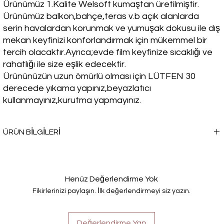
Ürünümüz 1.Kalite Welsoft kumaştan üretilmiştir.
Ürünümüz balkon,bahçe,teras v.b açık alanlarda
serin havalardan korunmak ve yumuşak dokusu ile dış
mekan keyfinizi konforlandırmak için mükemmel bir
tercih olacaktır.Ayrıca;evde film keyfinize sıcaklığı ve
rahatlığı ile size eşlik edecektir.
Ürününüzün uzun ömürlü olması için LÜTFEN 30
derecede yıkama yapınız,beyazlatıcı
kullanmayınız,kurutma yapmayınız.
ÜRÜN BİLGİLERİ
Kışın soğuk havalarda sıcacık bir seçim yapmak istemez misin? TV
Battaniyesi, seni sadece ısıtmakla kalmayacak, aynı zamanda
rahatlığı ve şıklığı da bir arada sunacak.
Henüz Değerlendirme Yok
Fikirlerinizi paylaşın. İlk değerlendirmeyi siz yazın.
Değerlendirme Yap