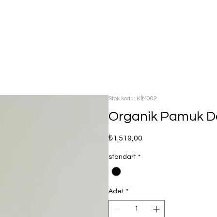
Stok kodu: KİM002
Organik Pamuk D
Fiyat
₺1.519,00
standart
*
Adet
*