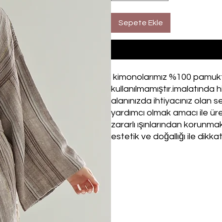
Sepete Ekle
kimonolarımız %100 pamuktan
kullanılmamıştır.imalatında h
alanınızda ihtiyacınız olan ser
yardımcı olmak amacı ile ür
zararlı ışınlarından korunmak
estetik ve doğallığı ile dikka