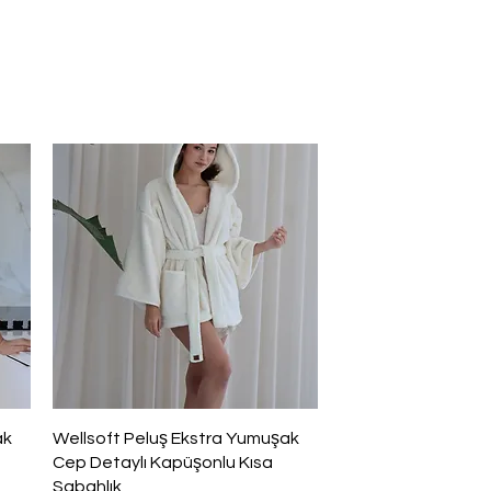
Hızlı Bakış
ak
Wellsoft Peluş Ekstra Yumuşak
Cep Detaylı Kapüşonlu Kısa
Sabahlık