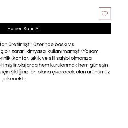
Hemen Satın Al
 üretilmiştir üzerinde baskı v.s
iç bir zararlı kimyasal kullanılmamıştır.Yaşam
inlik ,konfor, şıklık ve stil sahibi olmanıza
etilmiştir.plajlarda hem kurulanmak hem güneşin
 için şıklığınızı ön plana çıkaracak olan ürünümüz
t çekecektir.