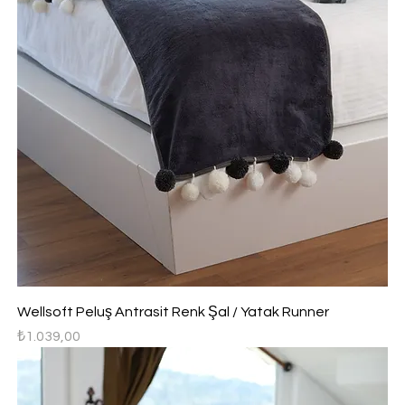
Wellsoft Peluş Antrasit Renk Şal / Yatak Runner
Fiyat
₺1.039,00