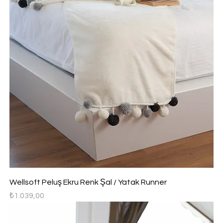
Wellsoft Peluş Ekru Renk Şal / Yatak Runner
Fiyat
₺1.039,00