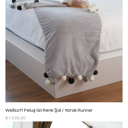
Wellsoft Peluş Gri Renk Şal / Yatak Runner
Fiyat
₺1.039,00