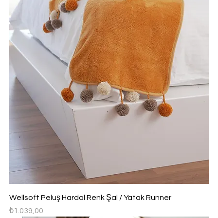
Wellsoft Peluş Hardal Renk Şal / Yatak Runner
Fiyat
₺1.039,00