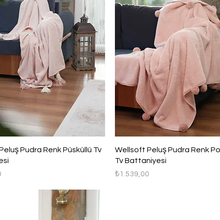
Hızlı Bakış
Hızlı Bakış
Peluş Pudra Renk Püsküllü Tv
Wellsoft Peluş Pudra Renk P
esi
Tv Battaniyesi
Fiyat
0
₺1.539,00