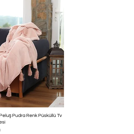
Hızlı Bakış
Peluş Pudra Renk Püsküllü Tv
esi
0