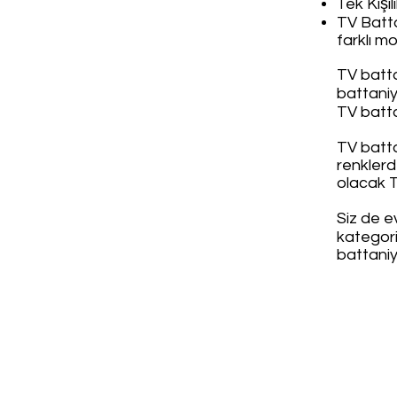
Tek Kişil
TV Batta
farklı m
TV battan
battaniye
TV battan
TV batta
renklerd
olacak T
Siz de e
kategori
battaniy