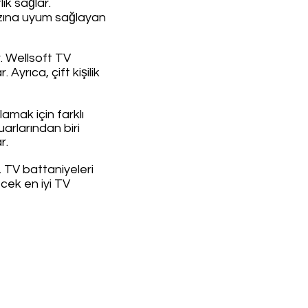
lık sağlar.
rzına uyum sağlayan
r. Wellsoft TV
Ayrıca, çift kişilik
mak için farklı
arlarından biri
r.
, TV battaniyeleri
ecek en iyi TV