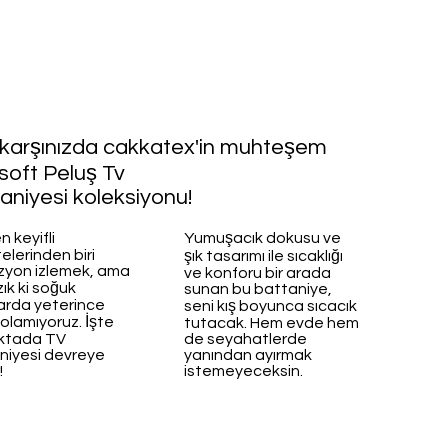
 karşınızda cakkatex'in muhteşem
soft Peluş Tv
aniyesi koleksiyonu!
n keyifli
Yumuşacık dokusu ve
telerinden biri
şık tasarımı ile sıcaklığı
izyon izlemek, ama
ve konforu bir arada
ık ki soğuk
sunan bu battaniye,
arda yeterince
seni kış boyunca sıcacık
olamıyoruz. İşte
tutacak. Hem evde hem
ktada TV
de seyahatlerde
niyesi devreye
yanından ayırmak
!
istemeyeceksin.