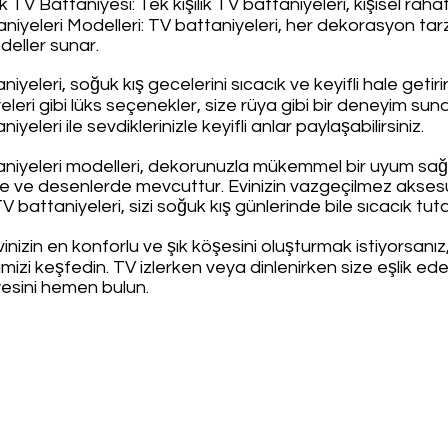
ik TV Battaniyesi: Tek kişilik TV battaniyeleri, kişisel rahat
niyeleri Modelleri: TV battaniyeleri, her dekorasyon ta
odeller sunar.
iyeleri, soğuk kış gecelerini sıcacık ve keyifli hale getiri
leri gibi lüks seçenekler, size rüya gibi bir deneyim sunar. 
iyeleri ile sevdiklerinizle keyifli anlar paylaşabilirsiniz.
niyeleri modelleri, dekorunuzla mükemmel bir uyum sağla
e ve desenlerde mevcuttur. Evinizin vazgeçilmez aksesu
V battaniyeleri, sizi soğuk kış günlerinde bile sıcacık tuta
vinizin en konforlu ve şık köşesini oluşturmak istiyorsanız
mizi keşfedin. TV izlerken veya dinlenirken size eşlik ed
esini hemen bulun.