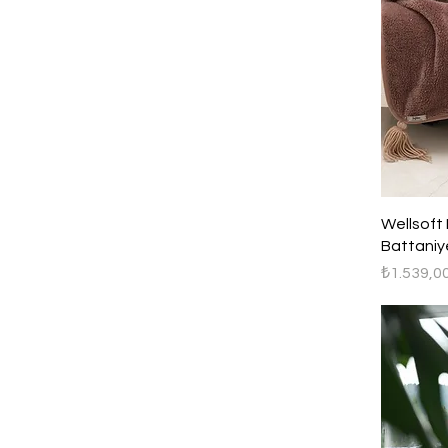
Wellsoft 
Battaniy
Fiyat
₺1.539,0