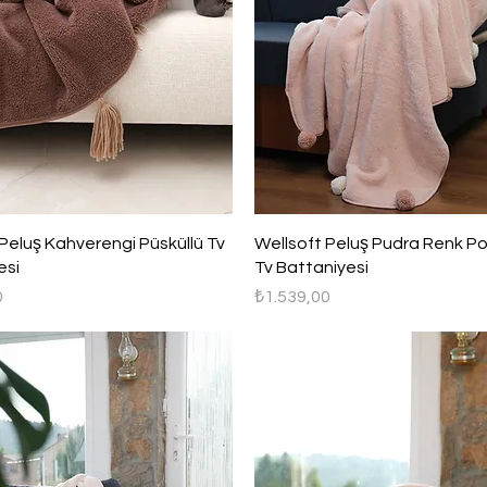
Hızlı Bakış
Hızlı Bakış
Peluş Kahverengi Püsküllü Tv
Wellsoft Peluş Pudra Renk P
esi
Tv Battaniyesi
Fiyat
0
₺1.539,00