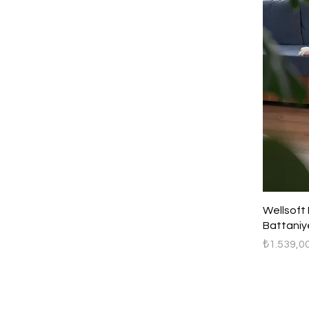
Wellsoft 
Battaniy
Fiyat
₺1.539,0