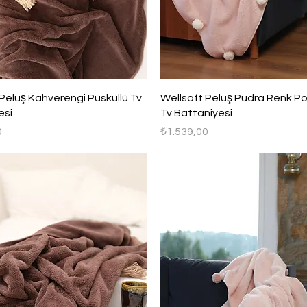
Hızlı Bakış
Hızlı Bakış
Peluş Kahverengi Püsküllü Tv
Wellsoft Peluş Pudra Renk P
esi
Tv Battaniyesi
Fiyat
0
₺1.539,00