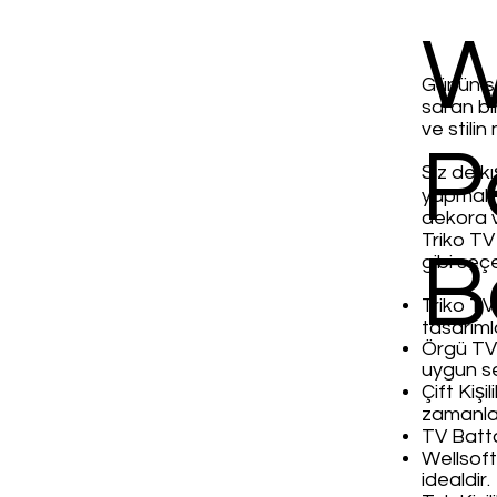
W
Günün so
saran bi
ve stili
P
Siz de k
yapmak i
dekora v
Triko TV 
B
gibi seçe
Triko TV 
tasarıml
Örgü TV 
uygun s
Çift Kişi
zamanla
TV Battan
Wellsoft
idealdir.