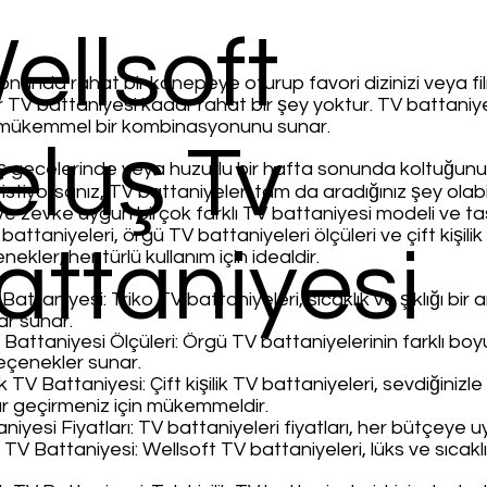
ellsoft
nunda rahat bir kanepeye oturup favori dizinizi veya filmi
r TV battaniyesi kadar rahat bir şey yoktur. TV battaniyel
n mükemmel bir kombinasyonunu sunar.
eluş Tv
ış gecelerinde veya huzurlu bir hafta sonunda koltuğunuz
stiyorsanız, TV battaniyeleri tam da aradığınız şey olabil
e zevke uygun birçok farklı TV battaniyesi modeli ve ta
battaniyeleri, örgü TV battaniyeleri ölçüleri ve çift kişili
attaniyesi
nekler, her türlü kullanım için idealdir.
Battaniyesi: Triko TV battaniyeleri, sıcaklık ve şıklığı bir
ar sunar.
Battaniyesi Ölçüleri: Örgü TV battaniyelerinin farklı boyu
eçenekler sunar.
lik TV Battaniyesi: Çift kişilik TV battaniyeleri, sevdiğinizle b
r geçirmeniz için mükemmeldir.
iyesi Fiyatları: TV battaniyeleri fiyatları, her bütçeye uy
 TV Battaniyesi: Wellsoft TV battaniyeleri, lüks ve sıcaklı