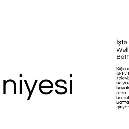
İşte
Well
Batt
Kışın e
niyesi
aktivi
telev
ne yaz
haval
rahat 
bu no
Batta
giriyor