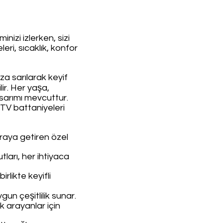
nizi izlerken, sizi
eri, sıcaklık, konfor
a sarılarak keyif
ir. Her yaşa,
sarımı mevcuttur.
k TV battaniyeleri
 araya getiren özel
tları, her ihtiyaca
irlikte keyifli
gun çeşitlilik sunar.
k arayanlar için