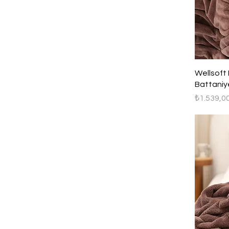
Wellsoft 
Battaniy
Fiyat
₺1.539,0