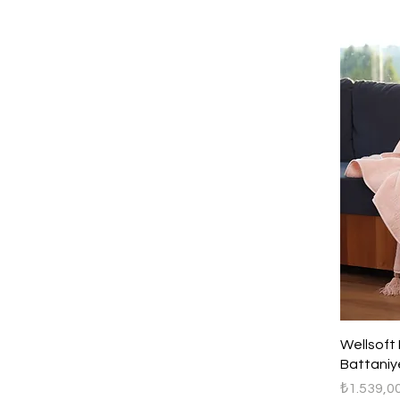
Wellsoft 
Battaniy
Fiyat
₺1.539,0